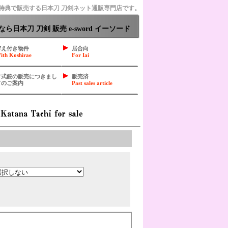
特典で販売する日本刀 刀剣ネット通販専門店です。
日本刀 刀剣 販売 e-sword イーソード
拵え付き物件
居合向
ith Koshirae
For Iai
古式銃の販売につきまし
販売済
てのご案内
Past sales article