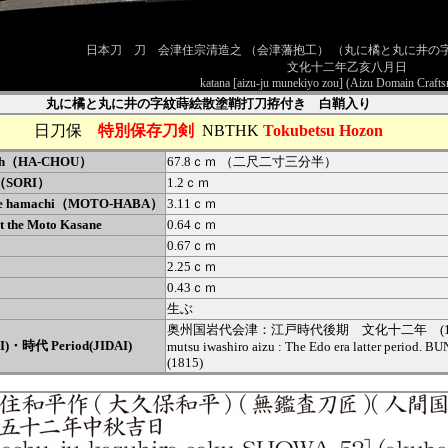
日本刀 刀 会津住宗清造之 （会津藩抱工） （丸に橘と丸に井の
文化十二年乙亥八月日
katana [aizu-ju munekiyo zou] (Aizu Domain Craft
丸に橘と丸に井の字紋蒔絵散塗鞘打刀拵付き 白鞘入り
日刀保
特別保存刀剣
NBTHK
Tokubetsu Hozon
gth（HA-CHOU）
67.8ｃｍ （二尺二寸三分半）
e（SORI）
1.2ｃｍ
the hamachi（MOTO-HABA）
3.11ｃｍ
t the Moto Kasane
0.64ｃｍ
0.67ｃｍ
2.25ｃｍ
0.43ｃｍ
生ぶ
奥州国岩代会津：江戸時代後期 文化十二年 (18
I)・時代 Period(JIDAI)
mutsu iwashiro aizu : The Edo era latter period. B
(1815)