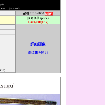
上作）
(sintou jou-saku)
品番
2610-1060
販売価格 (price)
1,300,000(JPY)
詳細画像
[注文書を開く]
658)