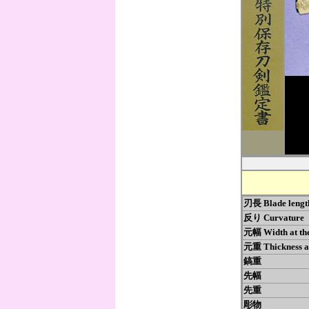
刃長 Blade len
反り Curvatur
元幅 Width at 
元重 Thickness a
鎬重
先幅
先重
彫物