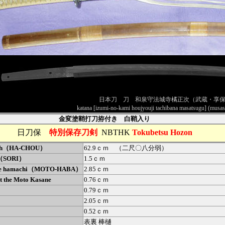
日本刀 刀 和泉守法城寺橘正次（武蔵・享
katana [izumi-no-kami houjyouji tachibana masatsugu] (m
金変塗鞘打刀拵付き 白鞘入り
日刀保
特別保存刀剣
NBTHK
Tokubetsu Hozon
gth（HA-CHOU）
62.9ｃｍ （二尺〇八分弱）
e（SORI）
1.5ｃｍ
the hamachi（MOTO-HABA）
2.85ｃｍ
t the Moto Kasane
0.76ｃｍ
0.79ｃｍ
2.05ｃｍ
0.52ｃｍ
表裏 棒樋