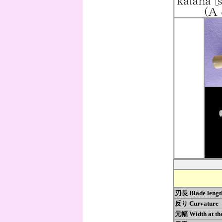
刃長 Blade len
反り Curvatur
元幅 Width at 