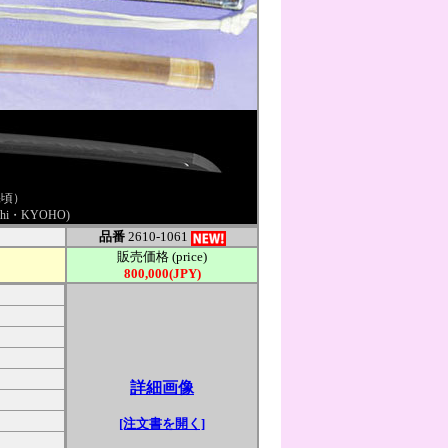
保頃）
usashi・KYOHO)
品番
2610-1061
販売価格 (price)
800,000(JPY)
詳細画像
[注文書を開く]