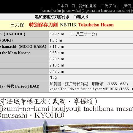
日本刀 刀 賀州住兼若 （二代 又助） （新刀
katana [kashu-ju kanewaka] (2 generation kanewaka matasuke) 
黒変塗鞘打刀拵付き 白鞘入り
日刀保
特別保存刀剣
NBTHK
Tokubetsu Hozon
gth（HA-CHOU）
69.9ｃｍ （二尺三寸一分）
e（SORI）
1.3ｃｍ
the hamachi（MOTO-HABA）
3.11ｃｍ
t the Moto Kasane
0.65ｃｍ
0.70ｃｍ
2.10ｃｍ
0.47ｃｍ
生ぶ
加賀国：江戸時代前期 明暦頃 (1655-1658)
I)・時代 Period(JIDAI)
kaga : The Edo era first half year MEIREKI (1655-1