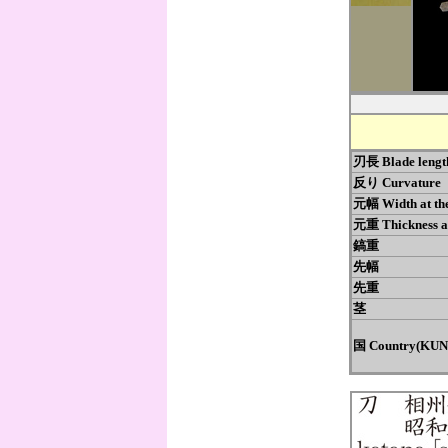
刃長 Blade len
反り Curvatur
元幅 Width at 
元重 Thickness a
鎬重
先幅
先重
茎
国 Country(KUN