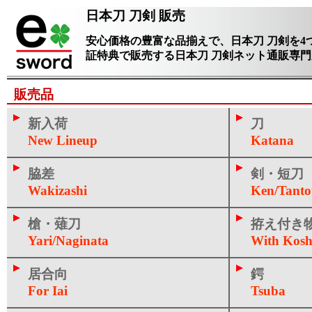
日本刀 刀剣 販売
安心価格の豊富な品揃えで、日本刀 刀剣を4
証特典で販売する日本刀 刀剣ネット通販専
販売品
新入荷
刀
New Lineup
Katana
脇差
剣・短刀
Wakizashi
Ken/Tant
槍・薙刀
拵え付き
Yari/Naginata
With Kosh
居合向
鍔
For Iai
Tsuba