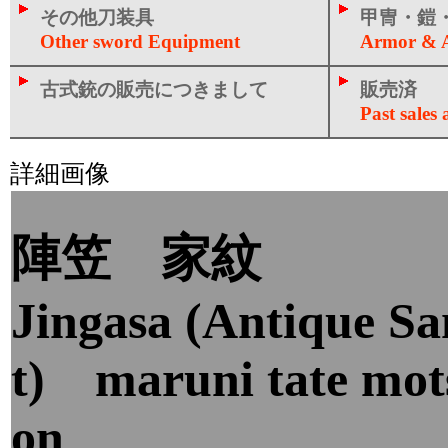
その他刀装具
甲冑・鎧・
Other sword Equipment
Armor & A
古式銃の販売につきまして
販売済
Past sales a
詳細画像
陣笠 家紋
Jingasa (Antique S
t) maruni tate mo
on