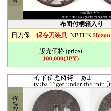
紋散透鍔 大野
tsuba Mumei No signature monchirashi [
布団付桐箱入り
日刀保
保存刀装具
NBTHK
Hozon
販売価格 (price)
100,000(JPY)