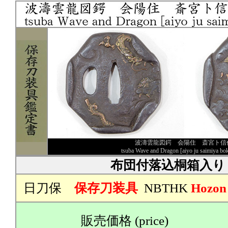
波濤雲龍図鍔 会陽住 斎宮ト信
tsuba Wave and Dragon [aiyo ju saimiya b
布団付落込桐箱入り
日刀保
保存刀装具
NBTHK
Hozon
販売価格 (price)