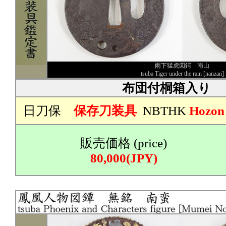
雨下猛虎図鍔 南山
tsuba Tiger under the rain [nanzan]
布団付桐箱入り
日刀保
保存刀装具
NBTHK
Hozon
販売価格 (price)
80,000(JPY)