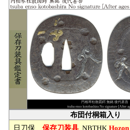
円相琴柱散図鍔 無銘 後代甚吾
tsuba enso kotobashira No signature [After ag
布団付桐箱入り
日刀保
保存刀装具
NBTHK
Hozon