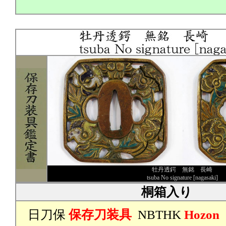
牡丹透鍔 無銘 長崎
tsuba No signature [nagasaki]
桐箱入り
日刀保
保存刀装具
NBTHK
Hozon