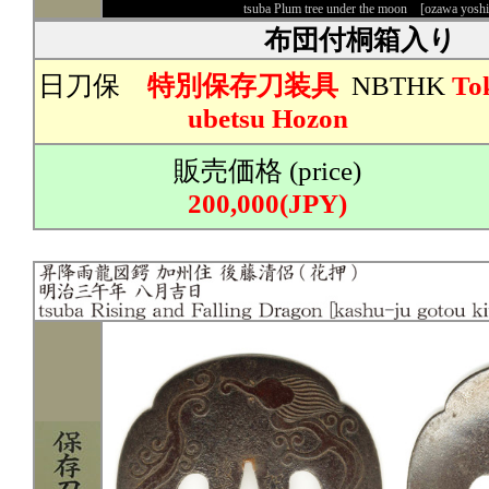
tsuba Plum tree under the moon [ozawa yosh
布団付桐箱入り
日刀保
特別保存刀装具
NBTHK
To
ubetsu Hozon
販売価格 (price)
200,000(JPY)