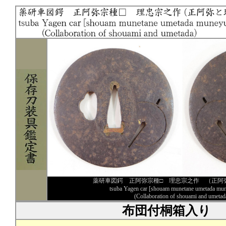
薬研車図鍔 正阿弥宗種□ 理忠宗之作 （正阿
tsuba Yagen car [shouam munetane umetada mun
(Collaboration of shouami and umetad
布団付桐箱入り