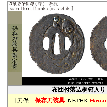
布袋唐子図鍔（鐔） 政親
tsuba Hotei Karako [masachika]
布団付落込桐箱入り
日刀保
保存刀装具
NBTHK
Hozon