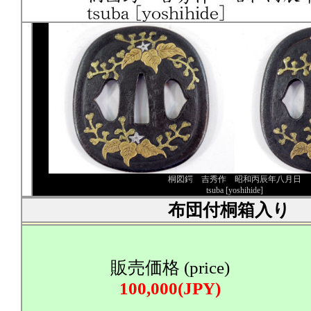
桐図鍔 吉秀作 昭和丙辰年八月日
tsuba [yoshihide]
布団付桐箱入り
販売価格 (price)
100,000(JPY)