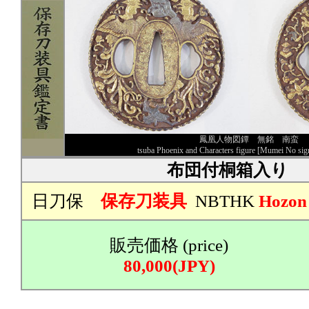
鳳凰人物図鐔 無銘 南蛮
tsuba Phoenix and Characters figure [Mumei No sig
布団付桐箱入り
日刀保
保存刀装具
NBTHK
Hozon
販売価格 (price)
80,000(JPY)