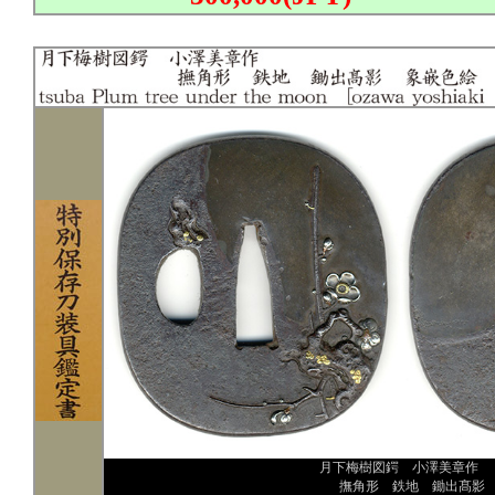
月下梅樹図鍔 小澤美章作
撫角形 鉄地 鋤出髙影 象