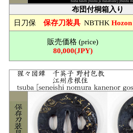
tsuba hasen [bushu ju masatsune] (Bushu It
布団付桐箱入り
日刀保
保存刀装具
NBTHK
Hozon
販売価格 (price)
80,000(JPY)