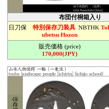
浜千鳥図鍔 （花押）
tsuba Hamachidori [kaou]
布団付桐箱入り
日刀保
特別保存刀装具
NBTHK
To
ubetsu Hozon
販売価格 (price)
170,000(JPY)