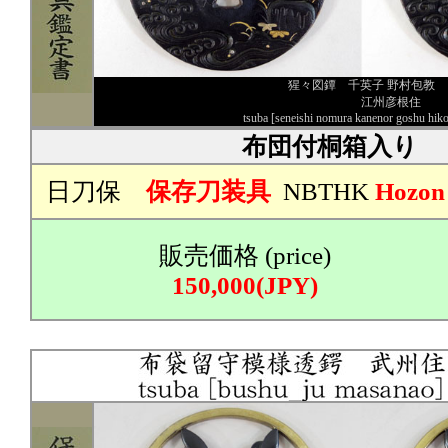
猩々図鐔 千英子 野村包教
江州彦根住
tsuba [seneishi nomura kanenor goshu hik
布団付桐箱入り
日刀保
保存刀装具
NBTHK
Hozon
販売価格 (price)
150,000(JPY)