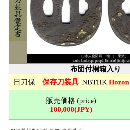
山水人物図鍔 一輪 （一乗派）
tsuba landscape people [ichirin] (ichijo s
布団付桐箱入り
日刀保
保存刀装具
NBTHK
Hozon
販売価格 (price)
100,000(JPY)