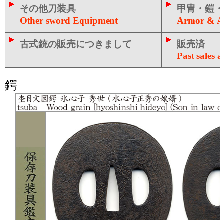
その他刀装具
甲冑・鎧・
Other sword Equipment
Armor & A
古式銃の販売につきまして
販売済
Past sales a
鍔