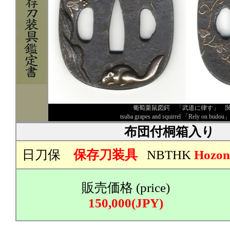
葡萄栗鼠図鍔 「武道に律す」 
tsuba grapes and squirrel 「Rely on budou」
布団付桐箱入り
日刀保
保存刀装具
NBTHK
Hozon
販売価格 (price)
150,000(JPY)