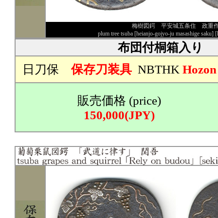
梅樹図鍔 平安城五条住 政重
plum tree tsuba [heianjo-gojyo-ju masashige saku] 
布団付桐箱入り
日刀保
保存刀装具
NBTHK
Hozon
販売価格 (price)
150,000(JPY)