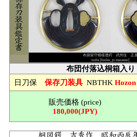
布袋留守模様透鍔 武州住 正
tsuba [bushu_ju masanao]
布団付落込桐箱入り
日刀保
保存刀装具
NBTHK
Hozon
販売価格 (price)
180,000(JPY)