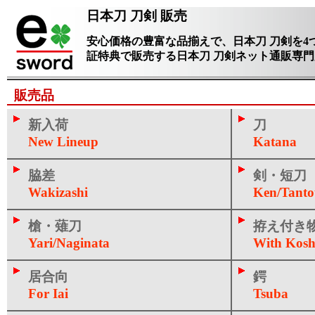
日本刀 刀剣 販売
安心価格の豊富な品揃えで、日本刀 刀剣を4
証特典で販売する日本刀 刀剣ネット通販専
販売品
新入荷
刀
New Lineup
Katana
脇差
剣・短刀
Wakizashi
Ken/Tant
槍・薙刀
拵え付き
Yari/Naginata
With Kosh
居合向
鍔
For Iai
Tsuba