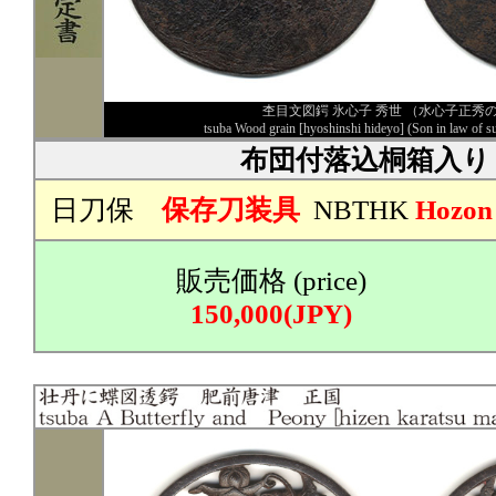
杢目文図鍔 氷心子 秀世 （水心子正秀
tsuba Wood grain [hyoshinshi hideyo] (Son in law of s
布団付落込桐箱入り
日刀保
保存刀装具
NBTHK
Hozon
販売価格 (price)
150,000(JPY)