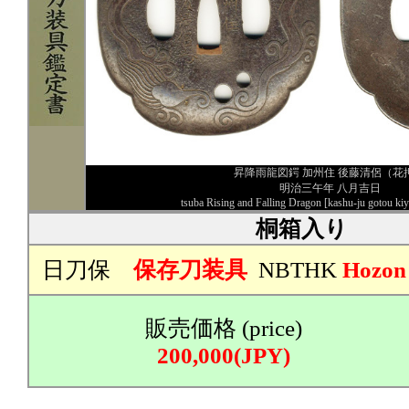
昇降雨龍図鍔 加州住 後藤清侶（花
明治三午年 八月吉日
tsuba Rising and Falling Dragon [kashu-ju gotou k
桐箱入り
日刀保
保存刀装具
NBTHK
Hozon
販売価格 (price)
200,000(JPY)