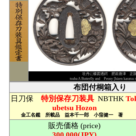
壮丹に蝶図透鍔 肥前唐津 正
tsuba A Butterfly and Peony [hizen karatsu 
布団付桐箱入り
日刀保
特別保存刀装具
NBTHK
To
ubetsu Hozon
金工名鑑 所載品 益本千一郎 小窪健一 著
販売価格 (price)
300,000(JPY)