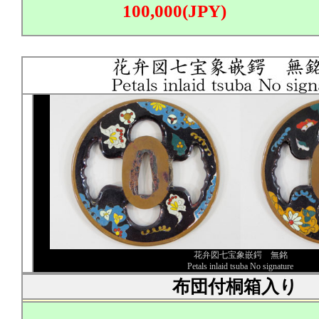
100,000(JPY)
花弁図七宝象嵌鍔 無銘
Petals inlaid tsuba No signature
布団付桐箱入り