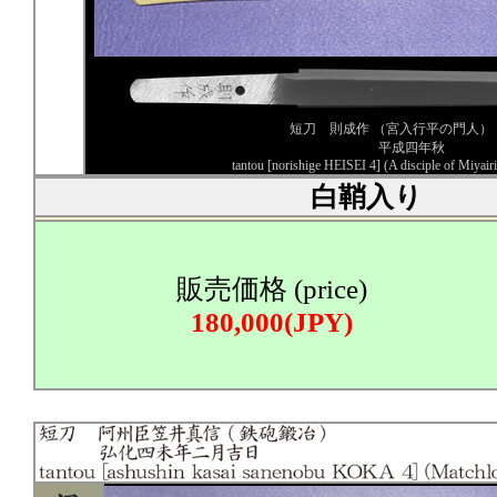
短刀 則成作 （宮入行平の門人）
平成四年秋
tantou [norishige HEISEI 4] (A disciple of Miyair
白鞘入り
販売価格 (price)
180,000(JPY)