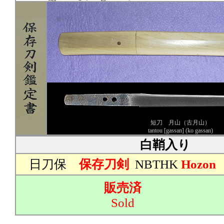
短刀 月山（古月山）
tantou [gassan] (ko gassan)
白鞘入り
日刀保
保存刀剣
NBTHK
Hozon
販売済
Sold