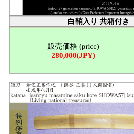
乙卯八月日
tantou [27 generation kanemoto SHOWA 50](27 generation
(kaneko tatsuichirou) (Gifu Prefecture Important Intangible
白鞘入り 共箱付き
販売価格 (price)
280,000(JPY)