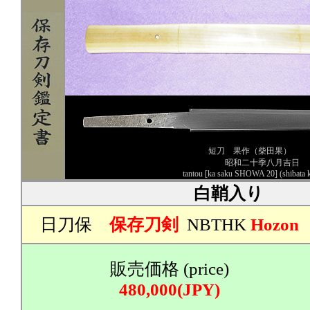
短刀 果作（柴田果）
昭和二十季八月吉日
tantou [ka saku SHOWA 20] (shibata 
白鞘入り
日刀保
保存刀剣
NBTHK
Hozon
販売価格 (price)
480,000(JPY)