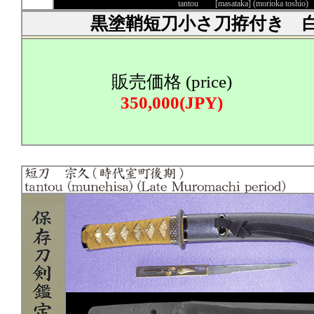
tantou [masataka] (morioka toshio
黒塗鞘短刀小さ刀拵付き 
販売価格 (price)
350,000(JPY)