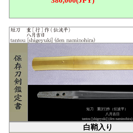
380,000(JPY)
短刀 重[行]作（伝波平）
八月吉日
tantou [shigeyuki] (den naminohira)
白鞘入り