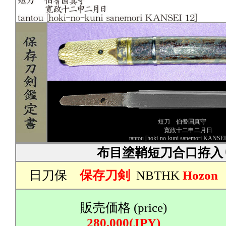
短刀 伯耆国真守
寛政十二申二月日
tantou [hoki-no-kuni sanemori KANSEI
布目塗鞘短刀合口拵入
日刀保
保存刀剣
NBTHK
Hozon
販売価格 (price)
280,000(JPY)