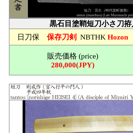
短刀 宗久（時代室町後期）
tantou (munehisa) (Late Muromachi per
黒石目塗鞘短刀小さ刀拵
日刀保
保存刀剣
NBTHK
Hozon
販売価格 (price)
280,000(JPY)