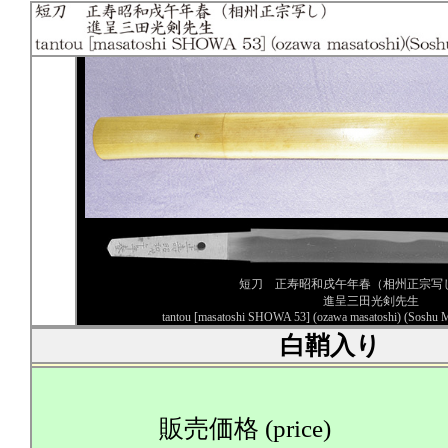
短刀 正寿昭和戌午年春（相州正宗写
進呈三田光剣先生
tantou [masatoshi SHOWA 53] (ozawa masatoshi) (Soshu M
白鞘入り
販売価格 (price)