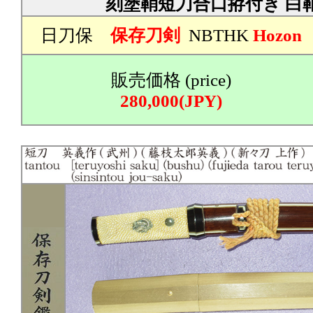
刻塗鞘短刀合口拵付き 白
日刀保
保存刀剣
NBTHK
Hozon
販売価格 (price)
280,000(JPY)