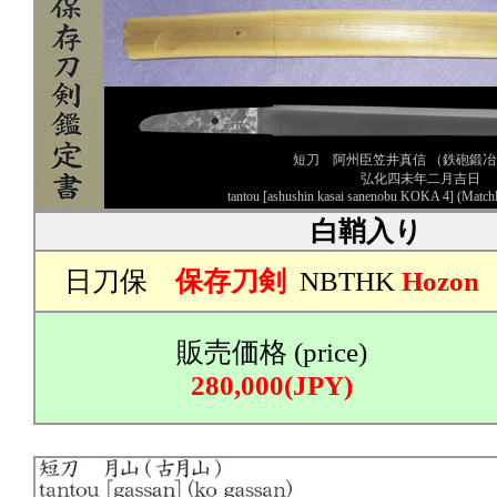
短刀 阿州臣笠井真信 （鉄砲鍛冶
弘化四未年二月吉日
tantou [ashushin kasai sanenobu KOKA 4] (Match
白鞘入り
日刀保
保存刀剣
NBTHK
Hozon
販売価格 (price)
280,000(JPY)