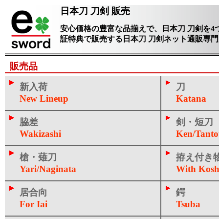
日本刀 刀剣 販売
安心価格の豊富な品揃えで、日本刀 刀剣を4
証特典で販売する日本刀 刀剣ネット通販専
販売品
新入荷
刀
New Lineup
Katana
脇差
剣・短刀
Wakizashi
Ken/Tant
槍・薙刀
拵え付き
Yari/Naginata
With Kosh
居合向
鍔
For Iai
Tsuba