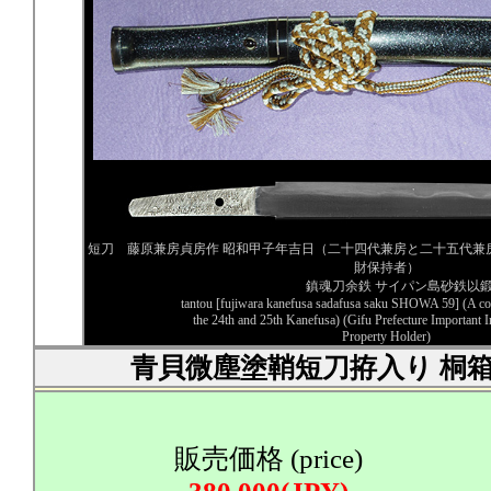
短刀 藤原兼房貞房作 昭和甲子年吉日（二十四代兼房と二十五代兼
財保持者）
鎮魂刀余鉄 サイパン島砂鉄以
tantou [fujiwara kanefusa sadafusa saku SHOWA 59] (A co
the 24th and 25th Kanefusa) (Gifu Prefecture Important I
Property Holder)
青貝微塵塗鞘短刀拵入り 桐箱
販売価格 (price)