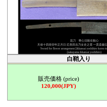
花刀 華心活殺在観心
天保十四癸卯年正月日 応美田吉乃女史之需 一貫斎義弘
Sword for flower arrangement [ikkansai yoshihiro koreo
(nakayama ikkansai yoshihiro)
白鞘入り
販売価格 (price)
120,000(JPY)