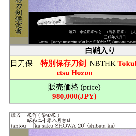
短刀 傘笠正峯作之 （隅谷 正峯） （
壬戌年八月日
katana [sanryu masamine saku kore SHOWA57] (sumitani masamine
白鞘入り
日刀保
特別保存刀剣
NBTHK
Toku
etsu Hozon
販売価格 (price)
980,000(JPY)