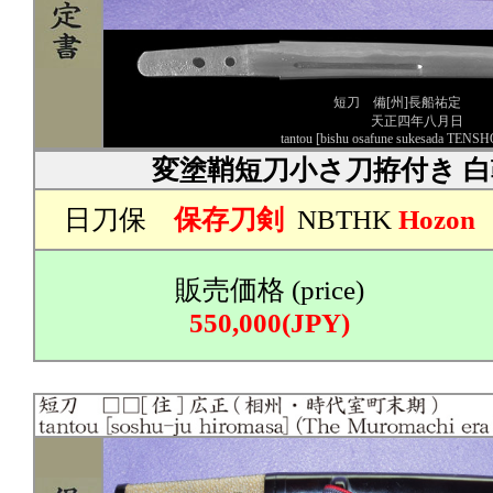
短刀 備[州]長船祐定
天正四年八月日
tantou [bishu osafune sukesada TENSH
変塗鞘短刀小さ刀拵付き 
日刀保
保存刀剣
NBTHK
Hozon
販売価格 (price)
550,000(JPY)