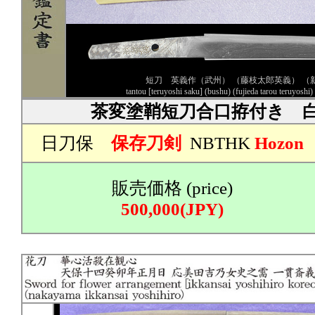
短刀 英義作（武州） （藤枝太郎英義） （
tantou [teruyoshi saku] (bushu) (fujieda tarou teruyoshi)
茶変塗鞘短刀合口拵付き 
日刀保
保存刀剣
NBTHK
Hozon
販売価格 (price)
500,000(JPY)