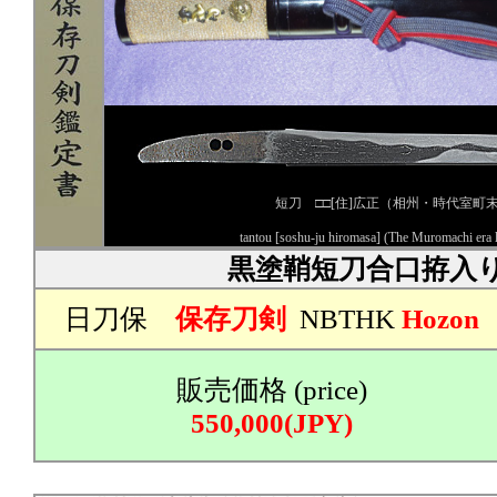
短刀 □□[住]広正（相州・時代室町
tantou [soshu-ju hiromasa] (The Muromachi era la
黒塗鞘短刀合口拵入
日刀保
保存刀剣
NBTHK
Hozon
販売価格 (price)
550,000(JPY)