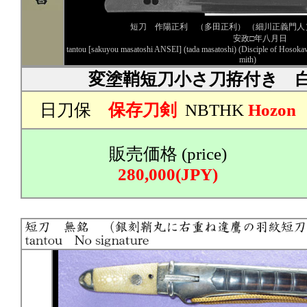
短刀 作陽正利 （多田正利） （細川正義門人
安政□年八月日
tantou [sakuyou masatoshi ANSEI] (tada masatoshi) (Disciple of Hoso
mith)
変塗鞘短刀小さ刀拵付き 
日刀保
保存刀剣
NBTHK
Hozon
販売価格 (price)
280,000(JPY)